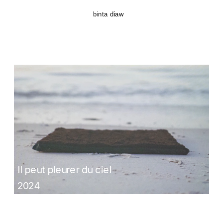
binta diaw
I
l peut pleurer du ciel
2024