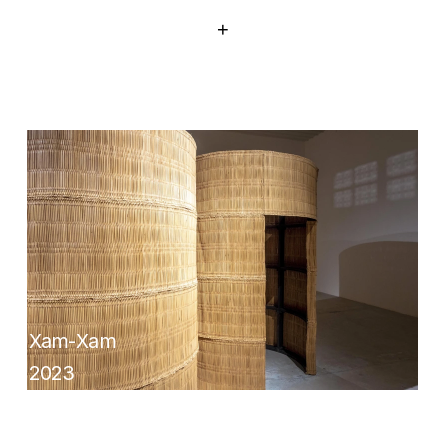
+
X
am-Xam
2023