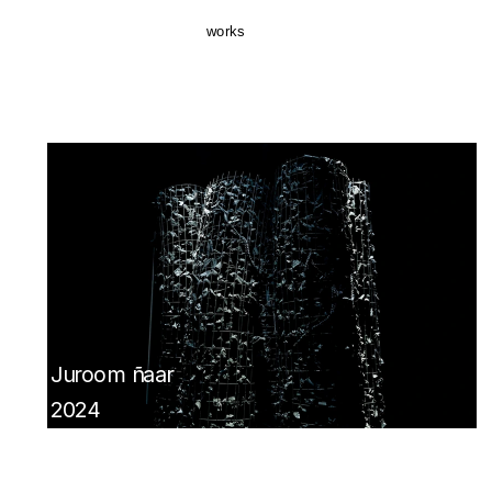
works
J
uroom ñaar
2024