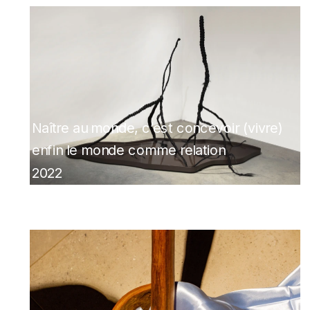
N
aître au monde, c’est concevoir (vivre) 
enfin le monde comme relation
2022